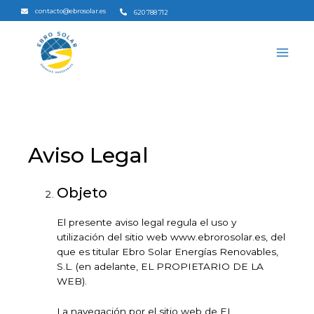
Ir
contacto@ebrosolar.es
620 788 712
al
contenido
Main
Men
Aviso Legal
Objeto
El presente aviso legal regula el uso y
utilización del sitio web www.ebrorosolar.es, del
que es titular Ebro Solar Energías Renovables,
S.L.
(en adelante, EL PROPIETARIO DE LA
WEB).
La navegación por el sitio web de EL