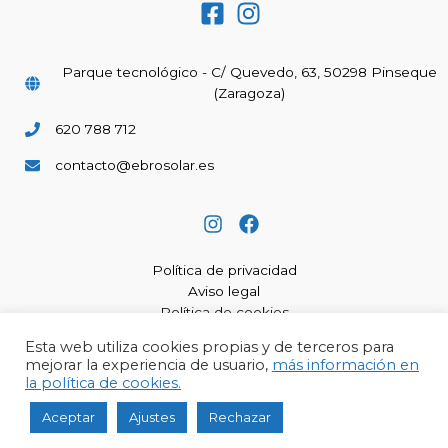
Parque tecnológico - C/ Quevedo, 63, 50298 Pinseque
(Zaragoza)
620 788 712
contacto@ebrosolar.es
Política de privacidad
Aviso legal
Política de cookies
Esta web utiliza cookies propias y de terceros para
mejorar la experiencia de usuario,
más información en
la política de cookies.
© 2026 Ebrosolar. Diseñado por
Captabilidades Marketing Media
Aceptar
Ajustes
Rechazar