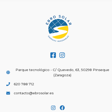
Parque tecnológico - C/ Quevedo, 63, 50298 Pinseque
(Zaragoza)
620 788 712
contacto@ebrosolar.es