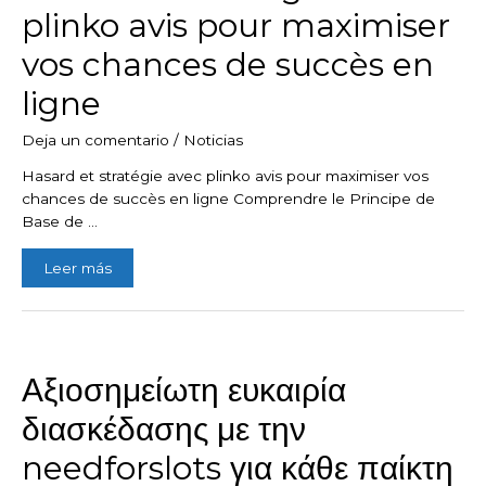
–
plinko avis pour maximiser
jak
zwiększyć
vos chances de succès en
prawdopodobieństwo
wygranej
ligne
dzięki
sprytnej
Deja un comentario
/
Noticias
rozgrywce
Hasard et stratégie avec plinko avis pour maximiser vos
chances de succès en ligne Comprendre le Principe de
Base de …
Hasard
Leer más
et
stratégie
avec
plinko
Αξιοσημείωτη ευκαιρία
avis
pour
διασκέδασης με την
maximiser
vos
needforslots για κάθε παίκτη
chances