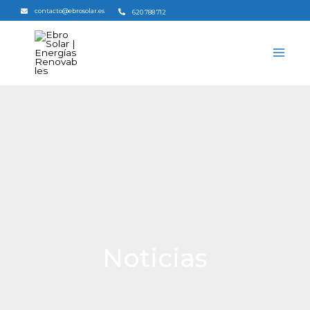
Ir
contacto@ebrosolar.es
620 788 712
al
contenido
Main
Men
Noticias